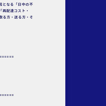
因となる「日中の不
「再配達コスト・
取る方・送る方・そ
======
======